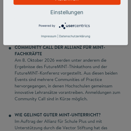
studentischer Vertretungslehrkräfte zeigt: Sie
übernehmen früh eigenverantwortlich Unterricht bis
Einstellungen
hin zu Klassenleitungen, werden dabei kaum begleitet
und zu oft fachfremd eingesetzt.
Powered by
Mehr Info auf der Website des Stifterverbandes
Impressum
|
Datenschutzerklärung
COMMUNITY CALL DER ALLIANZ FÜR MINT-
FACHKRÄFTE
Am 8. Oktober 2026 werden unter anderem die
Ergebnisse des FutureMINT-Thinkathons und der
FutureMINT-Konferenz vorgestellt. Aus diesen beiden
Events sind mehrere Communities of Practice
hervorgegangen, in denen Hochschulen gemeinsam
innovative Lehransätze vorantreiben. Anmeldungen zum
Community Call sind in Kürze möglich.
WIE GELINGT GUTER MINT-UNTERRICHT?
Im Auftrag der Allianz für Schule Plus und mit
Unterstützung durch die Vector Stiftung hat das