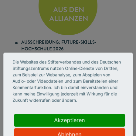
AUSSCHREIBUNG: FUTURE-SKILLS-
HOCHSCHULE 2026
Die neue, gemeinsam mit der Heinz Nixdorf Stiftung
ausgelobte Auszeichnung würdigt bis zu fünf
Die Websites des Stifterverbandes und des Deutschen
Hochschulen, die Future Skills strategisch,
Stiftungszentrums nutzen Online-Dienste von Dritten,
zum Beispiel zur Webanalyse, zum Abspielen von
strukturell und kulturell in Studium und Lehre
Audio- oder Videodateien und zum Bereitstellen einer
verankert haben. Die Hochschulen erhalten jeweils
Kommentarfunktion. Ich bin damit einverstanden und
10.000 Euro. Bewerbungsschluss: 30. September
kann meine Einwilligung jederzeit mit Wirkung für die
2026.
Zukunft widerrufen oder ändern.
Ausschreibung auf der Website des Stifterverbandes
Akzeptieren
STUDENTISCHE VERTRETUNGSLEHRKRÄFTE
Die erste bundesweite Studie zum Einsatz
Ablehnen